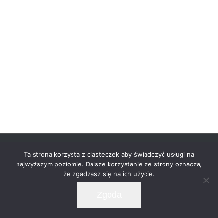
© Copyright -
2026 | Zero32 Architekci | All Rights
Ta strona korzysta z ciasteczek aby świadczyć usługi na
Reserved |
najwyższym poziomie. Dalsze korzystanie ze strony oznacza,
że zgadzasz się na ich użycie.
Facebook
LinkedIn
Instagram
Pinterest
Zgoda