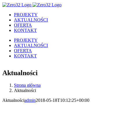
Skip
to
PROJEKTY
content
AKTUALNOŚCI
OFERTA
KONTAKT
PROJEKTY
AKTUALNOŚCI
OFERTA
KONTAKT
Facebook
LinkedIn
Instagram
Pinterest
Aktualności
Strona główna
Aktualności
Aktualności
admin
2018-05-18T10:12:25+00:00