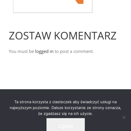
ZOSTAW KOMENTARZ
You must be
logged in
to post a comment.
© Copyright -
2026 | Zero32 Architekci | All Rights
Ta strona korzysta z ciasteczek aby świadczyć usługi na
Reserved |
najwyższym poziomie. Dalsze korzystanie ze strony oznacza,
że zgadzasz się na ich użycie.
Facebook
LinkedIn
Instagram
Pinterest
Zgoda