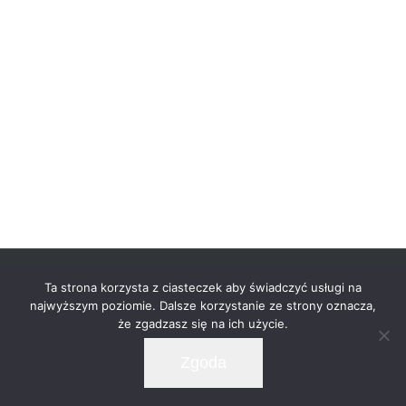
© Copyright -
2026 | Zero32 Architekci | All Rights
Ta strona korzysta z ciasteczek aby świadczyć usługi na
Reserved |
najwyższym poziomie. Dalsze korzystanie ze strony oznacza,
że zgadzasz się na ich użycie.
Facebook
LinkedIn
Instagram
Pinterest
Zgoda