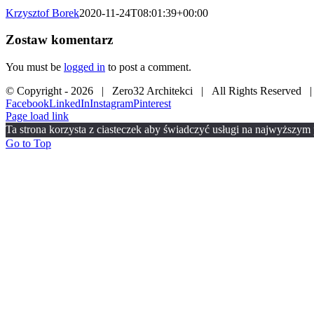
Krzysztof Borek
2020-11-24T08:01:39+00:00
Zostaw komentarz
You must be
logged in
to post a comment.
© Copyright -
2026 | Zero32 Architekci | All Rights Reserved 
Facebook
LinkedIn
Instagram
Pinterest
Page load link
Ta strona korzysta z ciasteczek aby świadczyć usługi na najwyższym p
Go to Top