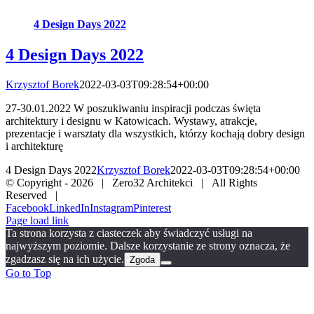
4 Design Days 2022
4 Design Days 2022
Krzysztof Borek
2022-03-03T09:28:54+00:00
27-30.01.2022 W poszukiwaniu inspiracji podczas święta
architektury i designu w Katowicach. Wystawy, atrakcje,
prezentacje i warsztaty dla wszystkich, którzy kochają dobry design
i architekturę
4 Design Days 2022
Krzysztof Borek
2022-03-03T09:28:54+00:00
© Copyright -
2026 | Zero32 Architekci | All Rights
Reserved |
Facebook
LinkedIn
Instagram
Pinterest
Page load link
Ta strona korzysta z ciasteczek aby świadczyć usługi na
najwyższym poziomie. Dalsze korzystanie ze strony oznacza, że
zgadzasz się na ich użycie.
Zgoda
Go to Top