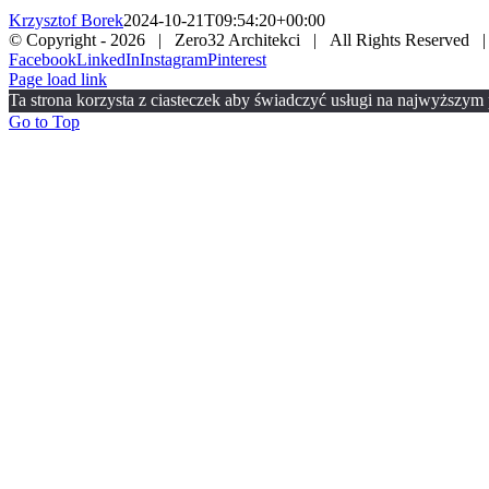
Krzysztof Borek
2024-10-21T09:54:20+00:00
© Copyright -
2026 | Zero32 Architekci | All Rights Reserved 
Facebook
LinkedIn
Instagram
Pinterest
Page load link
Ta strona korzysta z ciasteczek aby świadczyć usługi na najwyższym p
Go to Top