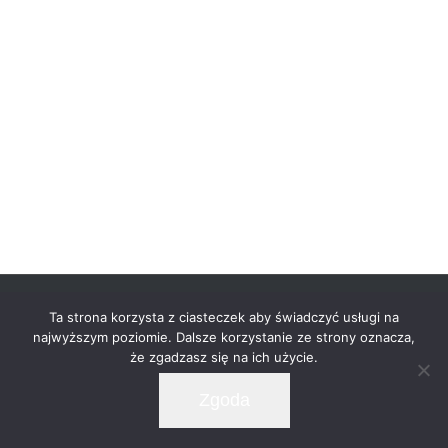
© Copyright -
2026 | Zero32 Architekci | All Rights
Ta strona korzysta z ciasteczek aby świadczyć usługi na
Reserved |
najwyższym poziomie. Dalsze korzystanie ze strony oznacza,
że zgadzasz się na ich użycie.
Facebook
LinkedIn
Instagram
Pinterest
Zgoda