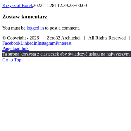
Krzysztof Borek
2022-11-28T12:39:28+00:00
Zostaw komentarz
You must be
logged in
to post a comment.
© Copyright -
2026 | Zero32 Architekci | All Rights Reserved 
Facebook
LinkedIn
Instagram
Pinterest
Page load link
Ta strona korzysta z ciasteczek aby świadczyć usługi na najwyższym p
Go to Top