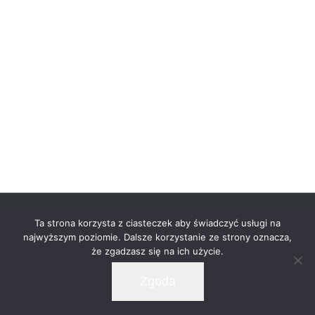
© Copyright -
2026 | Zero32 Architekci | All Rights
Ta strona korzysta z ciasteczek aby świadczyć usługi na
Reserved |
najwyższym poziomie. Dalsze korzystanie ze strony oznacza,
że zgadzasz się na ich użycie.
Facebook
LinkedIn
Instagram
Pinterest
Zgoda